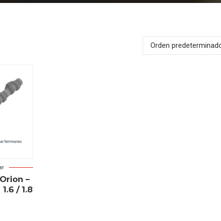
Orden predeterminad
ar
 Orion –
1.6 / 1.8