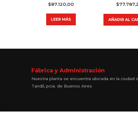
$
87.120,00
$
77.787,
LEER MÁS
AÑADIR AL CA
Fábrica y Administración
Nuestra planta se encuentra ubicada en la ciudad 
Tandil, pcia. de Buenos Aires