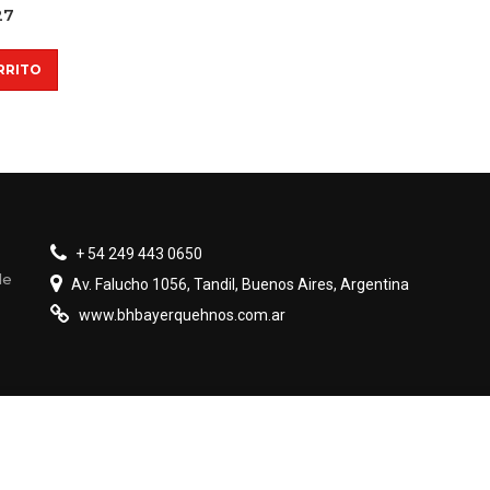
27
RRITO
+ 54 249 443 0650
de
Av. Falucho 1056, Tandil, Buenos Aires, Argentina
www.bhbayerquehnos.com.ar