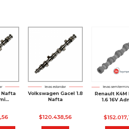
ar
levas estandar
levas semitermin
 Nafta
Volkswagen Gacel 1.8
Renault K4M 
i...
Nafta
1.6 16V Adm
,56
$
120.438,56
$
152.017,