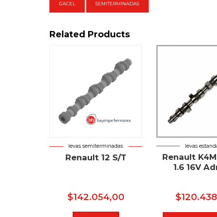
GACEL
SEMITERMINADAS
Related Products
levas estand
levas semiterminadas
Renault K4M
Renault 12 S/T
1.6 16V Adm
$
142.054,00
$
120.438