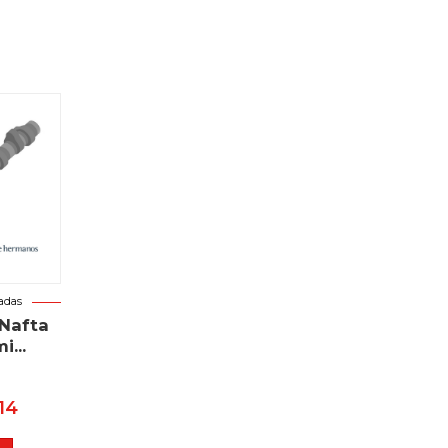
adas
Nafta
i...
14