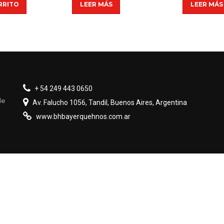
RRITO
LEER MÁS
LEER MÁS
+ 54 249 443 0650
de
Av. Falucho 1056, Tandil, Buenos Aires, Argentina
www.bhbayerquehnos.com.ar