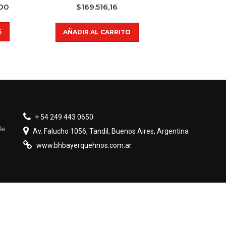
,00
$
169.516,16
S
AÑADIR AL CARRITO
+ 54 249 443 0650
de
Av. Falucho 1056, Tandil, Buenos Aires, Argentina
www.bhbayerquehnos.com.ar