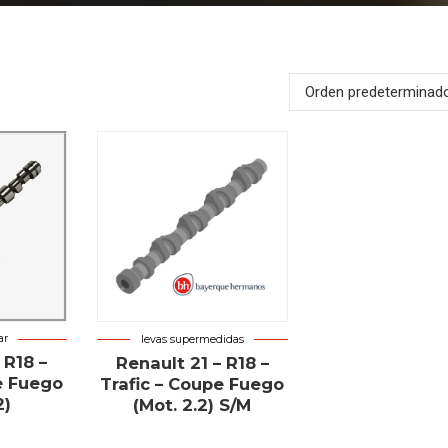
Orden predeterminad
ar
levas supermedidas
 R18 –
Renault 21 – R18 –
e Fuego
Trafic – Coupe Fuego
2)
(Mot. 2.2) S/M