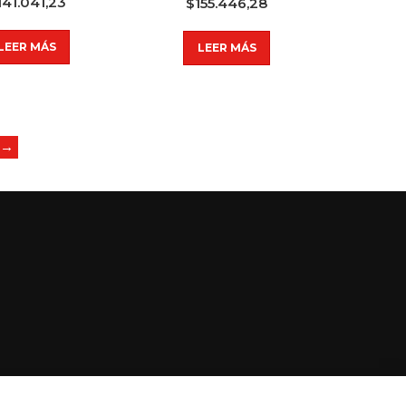
141.041,23
$
155.446,28
LEER MÁS
LEER MÁS
→