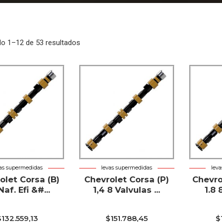
o 1–12 de 53 resultados
vas supermedidas
levas supermedidas
lev
olet Corsa (B)
Chevrolet Corsa (P)
Chevro
Naf. Efi &#...
1,4 8 Valvulas ...
1.8 
$
132.559,13
$
151.788,45
$