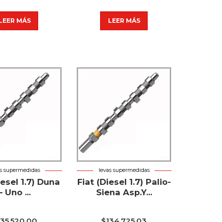
LEER MÁS
LEER MÁS
as supermedidas
levas supermedidas
iesel 1.7) Duna
Fiat (Diesel 1.7) Palio-
– Uno ...
Siena Asp.Y...
135.520,00
$
134.725,03