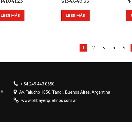
$
$
141.041,23
$
134.640,33
LEER MÁS
LEER MÁS
1
2
3
4
5
+ 54 249 443 0650
de
Av. Falucho 1056, Tandil, Buenos Aires, Argentina
www.bhbayerquehnos.com.ar