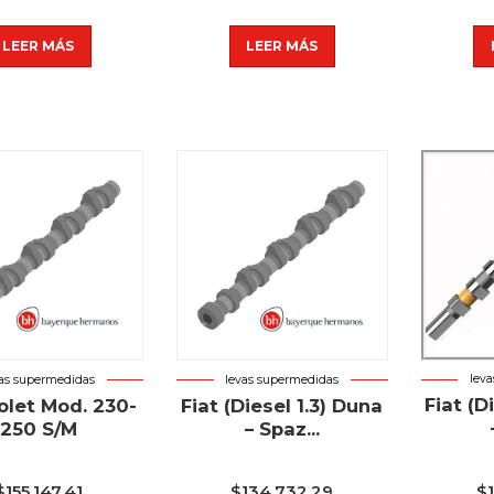
LEER MÁS
LEER MÁS
lev
vas supermedidas
levas supermedidas
Fiat (D
olet Mod. 230-
Fiat (Diesel 1.3) Duna
250 S/M
– Spaz...
$
$
155.147,41
$
134.732,29