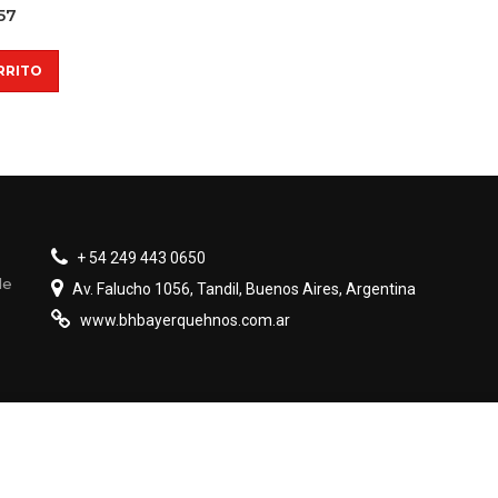
57
RRITO
+ 54 249 443 0650
de
Av. Falucho 1056, Tandil, Buenos Aires, Argentina
www.bhbayerquehnos.com.ar