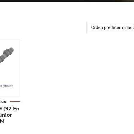
Orden predeterminad
idas
9 (92 En
unior
/M