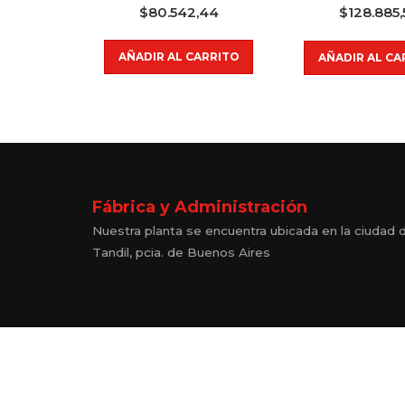
$
80.542,44
$
128.885,
AÑADIR AL CARRITO
AÑADIR AL CA
Fábrica y Administración
Nuestra planta se encuentra ubicada en la ciudad 
Tandil, pcia. de Buenos Aires