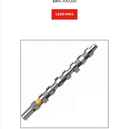
$
84.700,00
LEER MÁS