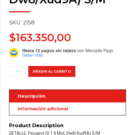
SKU: 2158
$
163.350,00
Hasta 12 pagos sin tarjeta
con Mercado Pago.
Saber más
Peugeot
AÑADIR AL CARRITO
(D
1.9
Mot.
Descripción
Dw8/Xud9A)
S/M
Información adicional
cantidad
Product Description
DETALLE: Peugeot (D 1.9 Mot. Dw8/Xud9A) S/M