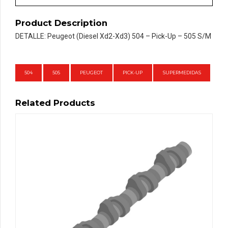
Pick-
Up
Product Description
-
DETALLE: Peugeot (Diesel Xd2-Xd3) 504 – Pick-Up – 505 S/M
505
S/M
cantidad
504
505
PEUGEOT
PICK-UP
SUPERMEDIDAS
Related Products