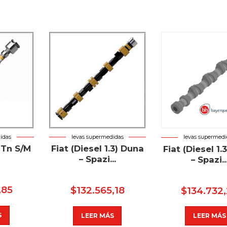
idas
levas supermedidas
levas supermedi
 Tn S/M
Fiat (Diesel 1.3) Duna
Fiat (Diesel 1.
– Spazi...
– Spazi..
,85
$
132.565,18
$
134.732
S
LEER MÁS
LEER MÁS