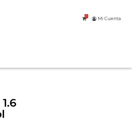
0
Mi Cuenta
1.6
l