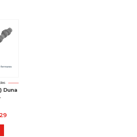
das
3) Duna
.
,29