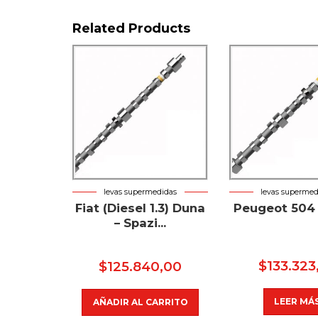
Related Products
levas supermedidas
levas supermed
Fiat (Diesel 1.3) Duna
Peugeot 504
– Spazi...
$
133.323
$
125.840,00
LEER MÁ
AÑADIR AL CARRITO